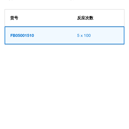
货号
反应次数
FB05001510
5 x 100
Have questions about this
product? Ask our AI
assisted search.